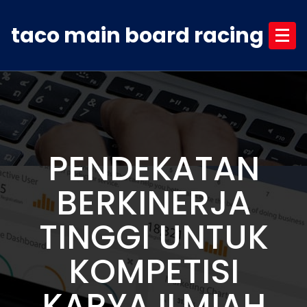
Skip
to
taco main board racing
content
PENDEKATAN
BERKINERJA
TINGGI UNTUK
KOMPETISI
KARYA ILMIAH