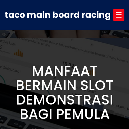
Skip
to
taco main board racing
content
MANFAAT
BERMAIN SLOT
DEMONSTRASI
BAGI PEMULA