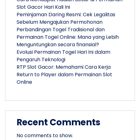
Slot Gacor Hari Kali Ini
Peminjaman Daring Resmi: Cek Legalitas
Sebelum Mengajukan Permohonan
Perbandingan Togel Tradisional dan
Permainan Togel Online: Mana yang Lebih
Menguntungkan secara finansial?
Evolusi Permainan Togel Hari Ini dalam
Pengaruh Teknologi
RTP Slot Gacor: Memahami Cara Kerja
Return to Player dalam Permainan Slot
Online
Recent Comments
No comments to show.