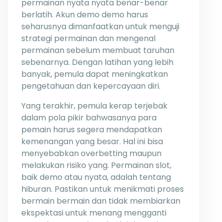
permainan nyata nyata benar-benar
berlatih. Akun demo demo harus
seharusnya dimanfaatkan untuk menguji
strategi permainan dan mengenal
permainan sebelum membuat taruhan
sebenarnya. Dengan latihan yang lebih
banyak, pemula dapat meningkatkan
pengetahuan dan kepercayaan diri.
Yang terakhir, pemula kerap terjebak
dalam pola pikir bahwasanya para
pemain harus segera mendapatkan
kemenangan yang besar. Hal ini bisa
menyebabkan overbetting maupun
melakukan risiko yang. Permainan slot,
baik demo atau nyata, adalah tentang
hiburan. Pastikan untuk menikmati proses
bermain bermain dan tidak membiarkan
ekspektasi untuk menang mengganti