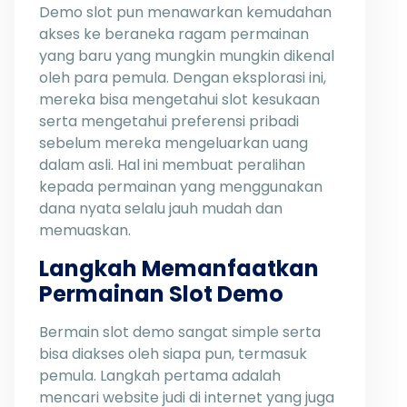
Demo slot pun menawarkan kemudahan
akses ke beraneka ragam permainan
yang baru yang mungkin mungkin dikenal
oleh para pemula. Dengan eksplorasi ini,
mereka bisa mengetahui slot kesukaan
serta mengetahui preferensi pribadi
sebelum mereka mengeluarkan uang
dalam asli. Hal ini membuat peralihan
kepada permainan yang menggunakan
dana nyata selalu jauh mudah dan
memuaskan.
Langkah Memanfaatkan
Permainan Slot Demo
Bermain slot demo sangat simple serta
bisa diakses oleh siapa pun, termasuk
pemula. Langkah pertama adalah
mencari website judi di internet yang juga