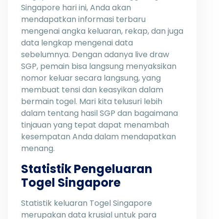
Singapore hari ini, Anda akan
mendapatkan informasi terbaru
mengenai angka keluaran, rekap, dan juga
data lengkap mengenai data
sebelumnya. Dengan adanya live draw
SGP, pemain bisa langsung menyaksikan
nomor keluar secara langsung, yang
membuat tensi dan keasyikan dalam
bermain togel. Mari kita telusuri lebih
dalam tentang hasil SGP dan bagaimana
tinjauan yang tepat dapat menambah
kesempatan Anda dalam mendapatkan
menang.
Statistik Pengeluaran
Togel Singapore
Statistik keluaran Togel Singapore
merupakan data krusial untuk para