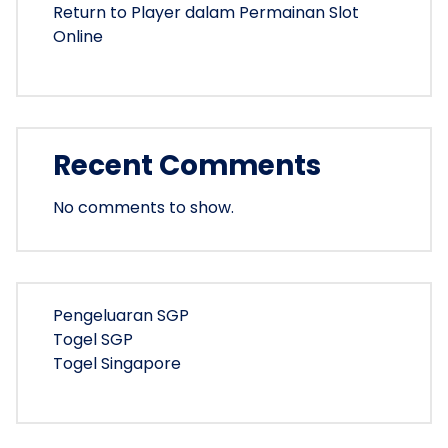
Return to Player dalam Permainan Slot
Online
Recent Comments
No comments to show.
Pengeluaran SGP
Togel SGP
Togel Singapore