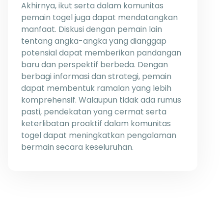
Akhirnya, ikut serta dalam komunitas
pemain togel juga dapat mendatangkan
manfaat. Diskusi dengan pemain lain
tentang angka-angka yang dianggap
potensial dapat memberikan pandangan
baru dan perspektif berbeda. Dengan
berbagi informasi dan strategi, pemain
dapat membentuk ramalan yang lebih
komprehensif. Walaupun tidak ada rumus
pasti, pendekatan yang cermat serta
keterlibatan proaktif dalam komunitas
togel dapat meningkatkan pengalaman
bermain secara keseluruhan.