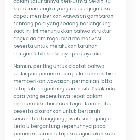
dalam taruhannya berikutnya. Selain itu,
kombinasi angka yang muncul juga bisa
dapat memberikan wawasan gambaran
tentang pola yang sedang berlangsung
saat ini. Ini menunjukkan bahwa struktur
angka dalam togel bisa memotivasi
peserta untuk melakukan taruhan
dengan lebih keduanya percaya diri.
Namun, penting untuk dicatat bahwa
walaupun pemeriksaan pola numerik bisa
memberikan wawasan, permainan lotto
tetaplah tergantung dari nasib. Tidak ada
cara yang sepenuhnya tepat dalam
memprediksi hasil dari togel. Karena itu,
peserta disarankan untuk bertaruh
secara bertanggung jawab serta jangan
terlalu bergantung sepenuhnya pada
pemeriksaan ini tetapi sebagai salah satu