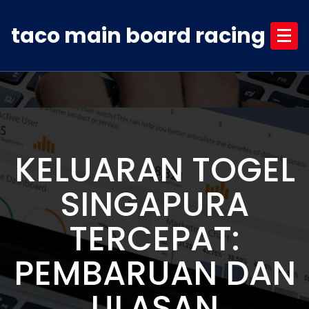
Skip
to
taco main board racing
content
KELUARAN TOGEL
SINGAPURA
TERCEPAT:
PEMBARUAN DAN
ULASAN