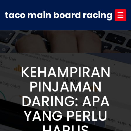
Skip
to
taco main board racing
content
KEHAMPIRAN
PINJAMAN
DARING: APA
YANG PERLU
HARUS