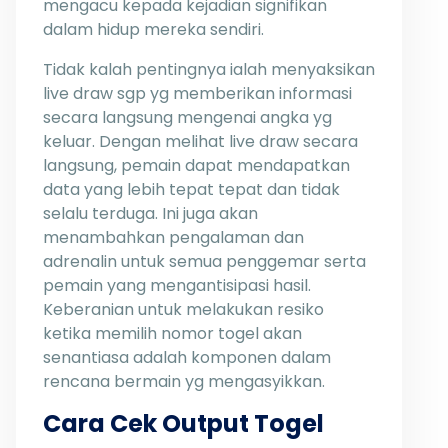
mengacu kepada kejadian signifikan
dalam hidup mereka sendiri.
Tidak kalah pentingnya ialah menyaksikan
live draw sgp yg memberikan informasi
secara langsung mengenai angka yg
keluar. Dengan melihat live draw secara
langsung, pemain dapat mendapatkan
data yang lebih tepat tepat dan tidak
selalu terduga. Ini juga akan
menambahkan pengalaman dan
adrenalin untuk semua penggemar serta
pemain yang mengantisipasi hasil.
Keberanian untuk melakukan resiko
ketika memilih nomor togel akan
senantiasa adalah komponen dalam
rencana bermain yg mengasyikkan.
Cara Cek Output Togel