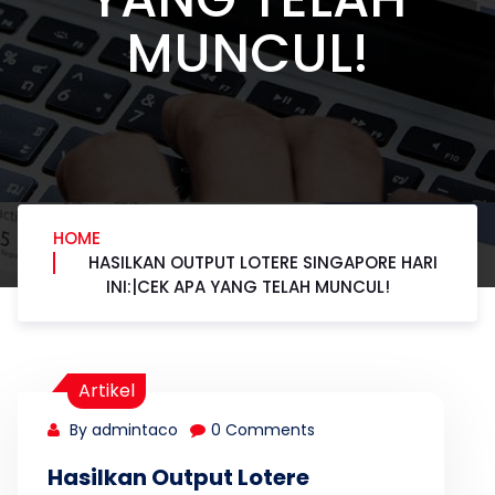
MUNCUL!
HOME
HASILKAN OUTPUT LOTERE SINGAPORE HARI
INI:|CEK APA YANG TELAH MUNCUL!
Artikel
By admintaco
0 Comments
Hasilkan Output Lotere