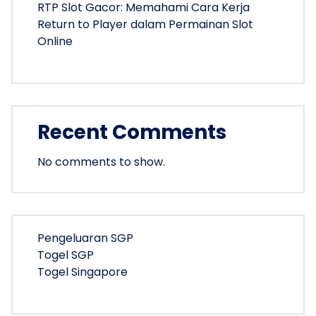
RTP Slot Gacor: Memahami Cara Kerja
Return to Player dalam Permainan Slot
Online
Recent Comments
No comments to show.
Pengeluaran SGP
Togel SGP
Togel Singapore