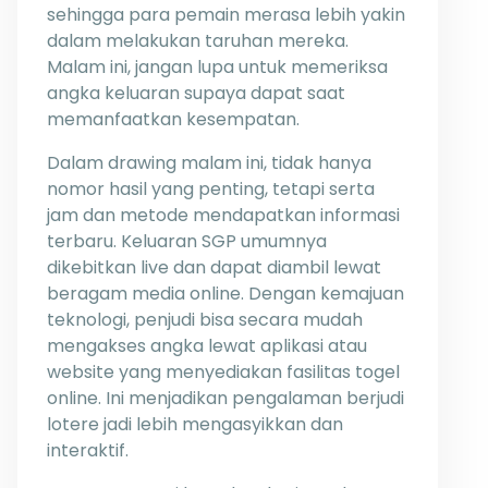
sehingga para pemain merasa lebih yakin
dalam melakukan taruhan mereka.
Malam ini, jangan lupa untuk memeriksa
angka keluaran supaya dapat saat
memanfaatkan kesempatan.
Dalam drawing malam ini, tidak hanya
nomor hasil yang penting, tetapi serta
jam dan metode mendapatkan informasi
terbaru. Keluaran SGP umumnya
dikebitkan live dan dapat diambil lewat
beragam media online. Dengan kemajuan
teknologi, penjudi bisa secara mudah
mengakses angka lewat aplikasi atau
website yang menyediakan fasilitas togel
online. Ini menjadikan pengalaman berjudi
lotere jadi lebih mengasyikkan dan
interaktif.