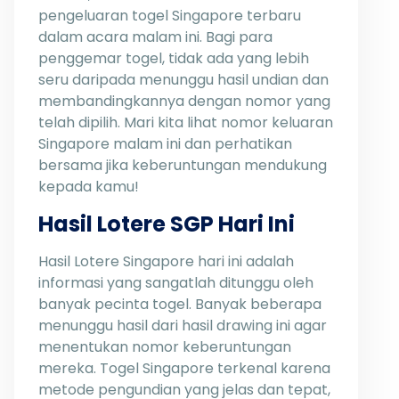
pengeluaran togel Singapore terbaru
dalam acara malam ini. Bagi para
penggemar togel, tidak ada yang lebih
seru daripada menunggu hasil undian dan
membandingkannya dengan nomor yang
telah dipilih. Mari kita lihat nomor keluaran
Singapore malam ini dan perhatikan
bersama jika keberuntungan mendukung
kepada kamu!
Hasil Lotere SGP Hari Ini
Hasil Lotere Singapore hari ini adalah
informasi yang sangatlah ditunggu oleh
banyak pecinta togel. Banyak beberapa
menunggu hasil dari hasil drawing ini agar
menentukan nomor keberuntungan
mereka. Togel Singapore terkenal karena
metode pengundian yang jelas dan tepat,