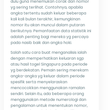
dulu guna menemukan corak dan nomor
yg sering terlihat. Contohnya, apabila
angka tertentu sudah keluar beberapa
kali kali bulan terakhir, kemungkinan
nomor itu akan muncul dalam putaran
berikutnya. Pemanfaatan data statistik ini
adalah penting bagi mereka yg percaya
pada nasib baik dan angka hoki.
Salah satu cara buat menganalisis ialah
dengan memperhatikan keluaran sgp
atau hasil togel Singapura pada periode
yg berdekatan. Pemain sering merekam
angka-angka yg keluar dalam periode
spesifik serta menyelaraskan
mencocokkan menggunakan ramalan
sendiri. Selain itu, ada beberapa orang
menggunakan metode numerologi dan
pengalaman untuk menentukan nomor,