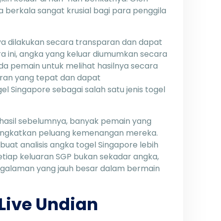
 berkala sangat krusial bagi para penggila
anya dilakukan secara transparan dan dapat
ara ini, angka yang keluar diumumkan secara
 pemain untuk melihat hasilnya secara
aran yang tepat dan dapat
Singapore sebagai salah satu jenis togel
 hasil sebelumnya, banyak pemain yang
ningkatkan peluang kemenangan mereka.
mbuat analisis angka togel Singapore lebih
etiap keluaran SGP bukan sekadar angka,
engalaman yang jauh besar dalam bermain
 Live Undian