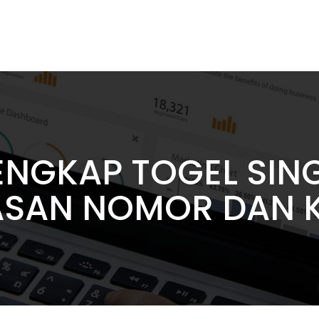
ENGKAP TOGEL SIN
SAN NOMOR DAN 