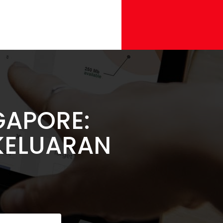
GAPORE:
KELUARAN