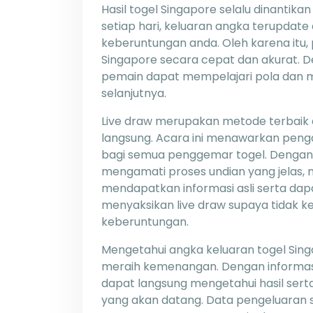
Hasil togel Singapore selalu dinantikan
setiap hari, keluaran angka terupdat
keberuntungan anda. Oleh karena itu, 
Singapore secara cepat dan akurat. 
pemain dapat mempelajari pola dan m
selanjutnya.
Live draw merupakan metode terbaik
langsung. Acara ini menawarkan pe
bagi semua penggemar togel. Dengan 
mengamati proses undian yang jelas
mendapatkan informasi asli serta dapa
menyaksikan live draw supaya tidak k
keberuntungan.
Mengetahui angka keluaran togel Sin
meraih kemenangan. Dengan informasi t
dapat langsung mengetahui hasil ser
yang akan datang. Data pengeluaran sg