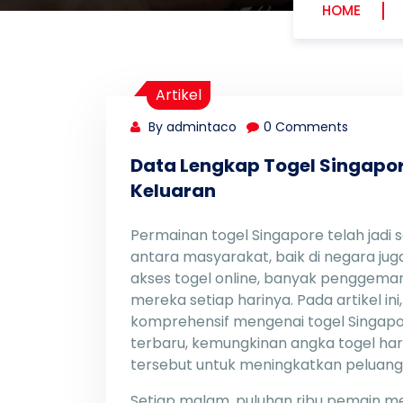
HOME
Artikel
By admintaco
0 Comments
Data Lengkap Togel Singap
Keluaran
Permainan togel Singapore telah jadi 
antara masyarakat, baik di negara jug
akses togel online, banyak penggema
mereka setiap harinya. Pada artikel in
komprehensif mengenai togel Singap
terbaru, kemungkinan angka togel har
tersebut untuk meningkatkan peluan
Setiap malam, puluhan ribu pemain 